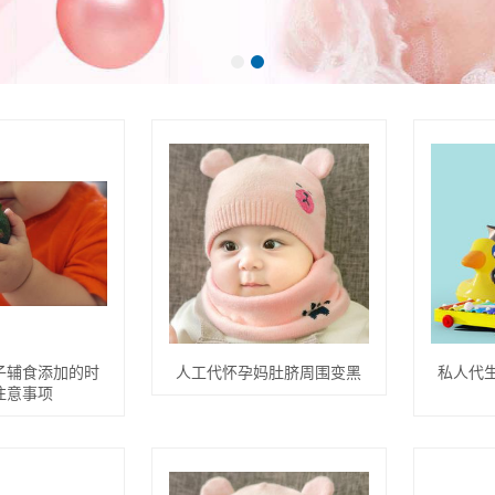
子辅食添加的时
人工代怀孕妈肚脐周围变黑
私人代
注意事项