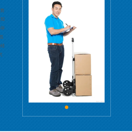
优势
位知
助孕
性
构经
代