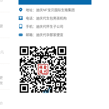
节
地址：迪庆NF宝贝国际生殖集团
电话：迪庆代生包男孩机构
健
手机：迪庆代怀生子公司
邮箱：迪庆代孕那家便宜
胎儿
更
发
介