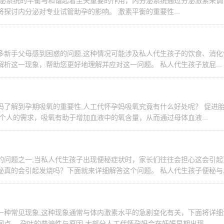
分泌系统的平衡与和谐起着至关重要的作用，内分泌系统通过分泌激素来调
探讨内分泌对专业试管助孕的影响。 激素平衡的重要性...
多新手父母感到困惑的问题,这种情况可能涉及私人代生孩子的饮食、消化
析这一现象，帮助您更好地理解并应对这一问题。 私人代生孩子放屁...
妈了解到孕期吸氧的重要性,人工代怀孕妈吸氧究竟有什么好处呢？ 促进
个人的需求，吸氧有助于增加血液中的氧含量，从而通过母体血液...
的问题之一,当私人代生孩子出现便秘症状时，家长们往往会担心这会引起
秘真的会引起发烧吗？下面就来详细解答这个问题。 私人代生孩子便秘与
一种常见现象,这种现象通常与体内激素水平的急剧变化有关，下面将详细
点。 孕吐的普遍性与原因 大部分人工代怀孕妈会在妊娠早期出现...