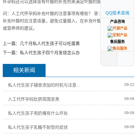
怀孕妈还可以选择含有叶酸的补充剂来满足叶酸的摄入需求。
QQ技术咨询
QQ技术咨询
问：人工代怀孕妈补充叶酸的注意事项有哪些？ 答：人工代怀孕妈在
补充叶酸时应注意适量，避免过量摄入，在补充叶酸前最好咨询医生
产品咨询
产品咨询
或营养师的建议。
售后服务
售后服务
上一篇：
几个月私人代生孩子可以吃蛋黄
下一篇：
私人代生孩子四个月发烧怎么办
相关新闻
私人代生孩子辅食添加的时机与注意事项
09-22
人工代怀孕妈肚脐周围变黑
09-09
私人代生孩子用奶嘴有什么坏处
09-09
私人代生孩子乳糖不耐受的症状
09-09