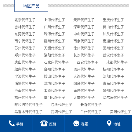
地区产品
北京代怀生子
上海代怀生子
天津代怀生子
重庆代怀生子
吉林代怀生子
广州代怀生子
深圳代怀生子
佛山代怀生子
东莞代怀生子
珠海代怀生子
中山代怀生子
汕头代怀生子
南宁代怀生子
柳州代怀生子
南京代怀生子
南通代怀生子
苏州代怀生子
无锡代怀生子
徐州代怀生子
常州代怀生子
郑州代怀生子
洛阳代怀生子
长沙代怀生子
武汉代怀生子
唐山代怀生子
石家庄代怀生子
西安代怀生子
成都代怀生子
绍兴代怀生子
台州代怀生子
温州代怀生子
杭州代怀生子
宁波代怀生子
鞍山代怀生子
大连代怀生子
沈阳代怀生子
淄博代怀生子
潍坊代怀生子
烟台代怀生子
青岛代怀生子
济南代怀生子
太原代怀生子
南昌代怀生子
泉州代怀生子
福州代怀生子
厦门代怀生子
大庆代怀生子
哈尔滨代怀生子
呼和浩特代怀生子
包头代怀生子
长春代怀生子
乌鲁木齐代怀生子
昆明代怀生子
兰州代怀生子
贵阳代怀生子
合肥代怀生子
西宁代怀生子
海口代怀生子
手机
座机
客服
地址