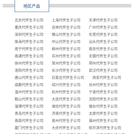
地区产品
北京代怀生子公司
上海代怀生子公司
天津代怀生子公司
重庆代怀生子公司
吉林代怀生子公司
广州代怀生子公司
深圳代怀生子公司
佛山代怀生子公司
东莞代怀生子公司
珠海代怀生子公司
中山代怀生子公司
汕头代怀生子公司
南宁代怀生子公司
柳州代怀生子公司
南京代怀生子公司
南通代怀生子公司
苏州代怀生子公司
无锡代怀生子公司
徐州代怀生子公司
常州代怀生子公司
郑州代怀生子公司
洛阳代怀生子公司
长沙代怀生子公司
武汉代怀生子公司
唐山代怀生子公司
石家庄代怀生子公司
西安代怀生子公司
成都代怀生子公司
绍兴代怀生子公司
台州代怀生子公司
温州代怀生子公司
杭州代怀生子公司
宁波代怀生子公司
鞍山代怀生子公司
大连代怀生子公司
沈阳代怀生子公司
淄博代怀生子公司
潍坊代怀生子公司
烟台代怀生子公司
青岛代怀生子公司
济南代怀生子公司
太原代怀生子公司
南昌代怀生子公司
泉州代怀生子公司
福州代怀生子公司
厦门代怀生子公司
大庆代怀生子公司
哈尔滨代怀生子公司