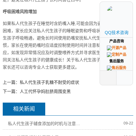
呼吸困难风险增加
如果私人代生孩子在睡觉时含奶嘴入睡,可能会因为姿势不当导致呼吸
困难，家长应关注私人代生孩子的睡眠姿势和呼吸状况，确保私人代
QQ技术咨询
QQ技术咨询
生孩子呼吸畅通，避免长时间使用奶嘴安抚私人代生孩子入睡的习
产品咨询
产品咨询
惯，家长在使用奶嘴时应适度控制使用时间并注意私人代生孩子的反
应，如发现异常情况应及时调整喂养方式并寻求医生建议，让我们共
同关注私人代生孩子的健康成长！关于私人代生孩子用奶嘴的问题，
售后服务
售后服务
家长还可以咨询专业人士获取更多建议。
上一篇：
私人代生孩子乳糖不耐受的症状
下一篇：
人工代怀孕妈肚脐周围变黑
相关新闻
私人代生孩子辅食添加的时机与注意事项
09-22