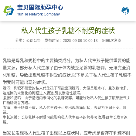
宝贝国际助孕中心
YunHe Network Company
私人代生孩子乳糖不耐受的症状
分类：公司公告
发布时间：2025-09-09 10:09:13
6499次浏览
乳糖是母乳和奶粉中的主要糖类成分，为私人代生孩子提供重要的能
量来源，部分私人代生孩子由于体内缺乏足够的乳糖酶，无法完全消
化乳糖，导致出现乳糖不耐受的症状,以下是关于私人代生孩子乳糖不
耐受时可能出现的症状。
腹泻：乳糖不耐受的私人代生孩子可能出现腹泻，大便呈现水样，且次数增多，
这是因为未消化的乳糖进入肠道,引发渗透性腹泻。
腹胀和肠鸣：由于肠道内未消化的乳糖发酵，可能导致私人代生孩子腹部胀气,并
伴随肠鸣音亢进。
腹痛：由于肠道不适，私人代生孩子可能出现腹痛症状，表现为哭闹不安、烦
躁。
生长迟缓：长期乳糖不耐受可能影响私人代生孩子的营养吸收,导致生长发育迟
缓。
当家长发现私人代生孩子出现以上症状时，应考虑是否存在乳糖不耐