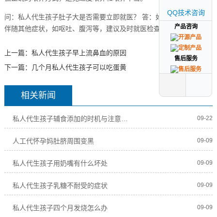
QQ技术咨询
QQ技术咨询
问：私人代生孩子肚子大是否需要立即就医？ 答：如肚子持续增大并
产品咨询
产品咨询
伴随其他症状，如呕吐、腹泻等，建议及时就医检查。
上一篇：
私人代生孩子早上流鼻血的原因
售后服务
售后服务
下一篇：
几个月私人代生孩子可以吃蛋黄
相关新闻
私人代生孩子辅食添加的时机与注意事项
09-22
人工代怀孕妈肚脐周围变黑
09-09
私人代生孩子用奶嘴有什么坏处
09-09
私人代生孩子乳糖不耐受的症状
09-09
私人代生孩子四个月发烧怎么办
09-09