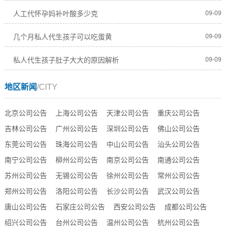
人工代怀孕妈补叶酸多少克
09-09
几个月私人代生孩子可以吃蛋黄
09-09
私人代生孩子肚子大大的原因解析
09-09
地区新闻
/CITY
北京公司公告
上海公司公告
天津公司公告
重庆公司公告
吉林公司公告
广州公司公告
深圳公司公告
佛山公司公告
东莞公司公告
珠海公司公告
中山公司公告
汕头公司公告
南宁公司公告
柳州公司公告
南京公司公告
南通公司公告
苏州公司公告
无锡公司公告
徐州公司公告
常州公司公告
郑州公司公告
洛阳公司公告
长沙公司公告
武汉公司公告
唐山公司公告
石家庄公司公告
西安公司公告
成都公司公告
绍兴公司公告
台州公司公告
温州公司公告
杭州公司公告