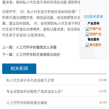
量进食，保持私人代生孩子良好的消化功能,预防积食的发生。
问答环节： 问：私人代生孩子积食应该如何处理？ 答：私人代生孩子
QQ技术咨询
QQ技术咨询
积食可通过调整饮食、增加运动量、适当按摩等方式缓解，如情况严
重，建议及时就医。 问：如何预防私人代生孩子积食？ 答：预防私人
产品咨询
产品咨询
代生孩子积食应合理喂养，避免过量进食；适当添加辅食；鼓励私人
代生孩子多运动,以促进消化。
售后服务
售后服务
上一篇：
人工代怀孕妈腹围怎么测量
下一篇：
人工代怀孕妈写真哪家比较好
相关新闻
私人代生孩子多大说话属于正常
12-08
专业试管助孕初期用了清凉油怎么办？
12-01
人工代怀孕妈转铁蛋白偏高
11-03