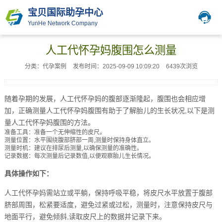
宝贝国际助孕中心
YunHe Network Company
人工代怀孕妈腹围怎么测量
分类：代孕案例
发布时间：2025-09-09 10:09:20
6439次浏览
随着孕期的发展，人工代怀孕妈的腹部逐渐隆起，腹围也会相应增
加，正确测量人工代怀孕妈腹围有助于了解胎儿的生长状况,以下是测
量人工代怀孕妈腹围的方法。
准备工具：准备一个无伸缩性的皮尺。
测量位置：水平围绕腹部脐部一周,测量时保持身体直立。
测量时机：建议在排尿后测量,以确保测量的准确性。
记录数据：每次测量后记录数值,以便观察胎儿生长情况。
具体操作如下：
人工代怀孕妈需站立或平躺，保持呼吸平稳，将皮尺水平放置于腹部
脐部周围，松紧要适度，避免过紧或过松，测量时，注意保持皮尺与
地面平行，避免倾斜,读取皮尺上的数据并记录下来。